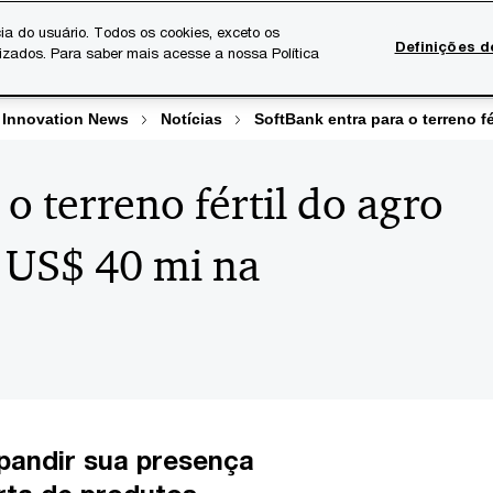
ia do usuário. Todos os cookies, exceto os
Definições d
lizados. Para saber mais acesse a nossa Política
Temas atuais
Serviços Digitais
Sobre a PwC
Ca
 Innovation News
Notícias
SoftBank entra para o terreno f
o terreno fértil do agro
 US$ 40 mi na
pandir sua presença