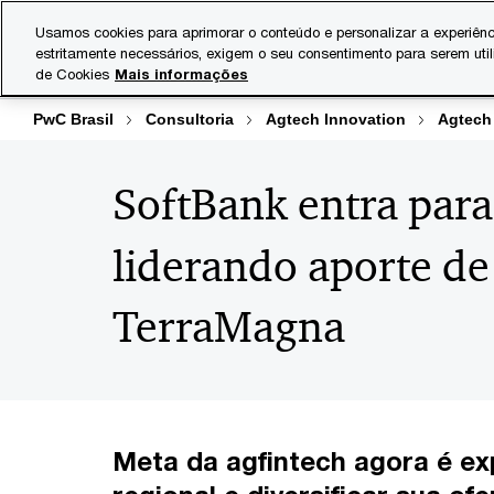
Skip
Skip
Usamos cookies para aprimorar o conteúdo e personalizar a experiênc
to
to
estritamente necessários, exigem o seu consentimento para serem uti
Indústrias
Serviços
content
footer
de Cookies
Mais informações
PwC Brasil
Consultoria
Agtech Innovation
Agtech
SoftBank entra para 
liderando aporte de
TerraMagna
Meta da agfintech agora é ex