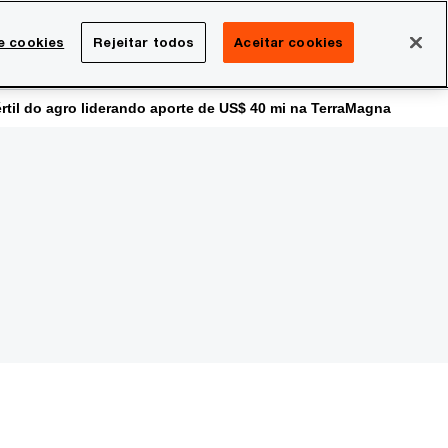
Brasil
e cookies
Rejeitar todos
Aceitar cookies
Search
rreira
Sala de imprensa
értil do agro liderando aporte de US$ 40 mi na TerraMagna