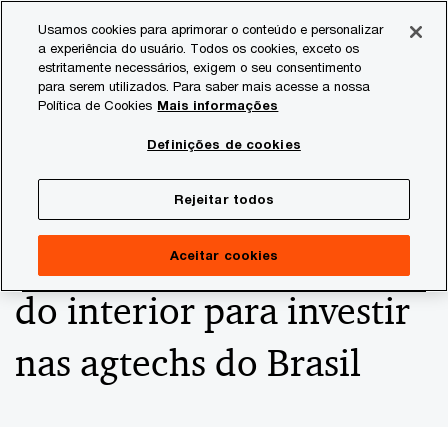
Skip
Skip
Usamos cookies para aprimorar o conteúdo e personalizar
to
to
a experiência do usuário. Todos os cookies, exceto os
content
footer
estritamente necessários, exigem o seu consentimento
PwC Brasil
Consultoria
Agtech Innovation
Agtech I
para serem utilizados. Para saber mais acesse a nossa
Política de Cookies
Mais informações
AgroVen: o clube de
Definições de cookies
investimentos que está
Rejeitar todos
trazendo o empresário
Aceitar cookies
do interior para investir
nas agtechs do Brasil