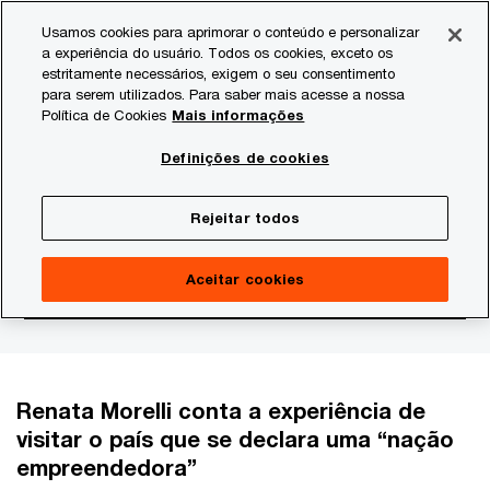
Skip
Skip
Usamos cookies para aprimorar o conteúdo e personalizar
to
to
a experiência do usuário. Todos os cookies, exceto os
content
footer
estritamente necessários, exigem o seu consentimento
PwC Brasil
Consultoria
Agtech Innovation
Agtech I
para serem utilizados. Para saber mais acesse a nossa
Política de Cookies
Mais informações
O que Israel nos ensina
Definições de cookies
sobre a simplicidade
Rejeitar todos
necessária para inovar
Aceitar cookies
Renata Morelli conta a experiência de
visitar o país que se declara uma “nação
empreendedora”