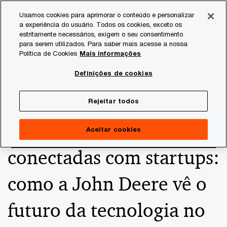
Skip
Skip
Usamos cookies para aprimorar o conteúdo e personalizar
to
to
a experiência do usuário. Todos os cookies, exceto os
content
footer
estritamente necessários, exigem o seu consentimento
PwC Brasil
Consultoria
Agtech Innovation
Agtech I
para serem utilizados. Para saber mais acesse a nossa
Política de Cookies
Mais informações
Trator autônomo,
Definições de cookies
máquinas elétricas, Big
Rejeitar todos
Data, soluções
Aceitar cookies
conectadas com startups:
como a John Deere vê o
futuro da tecnologia no