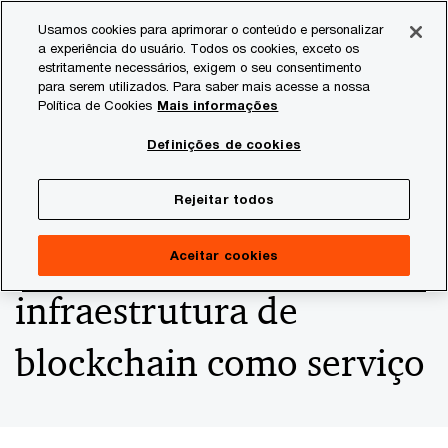
Skip
Skip
Usamos cookies para aprimorar o conteúdo e personalizar
to
to
a experiência do usuário. Todos os cookies, exceto os
content
footer
estritamente necessários, exigem o seu consentimento
PwC Brasil
Consultoria
Agtech Innovation
Agtech I
para serem utilizados. Para saber mais acesse a nossa
Política de Cookies
Mais informações
Agrotoken, pioneira na
Definições de cookies
tokenização de grãos,
Rejeitar todos
passa a oferecer sua
Aceitar cookies
infraestrutura de
blockchain como serviço