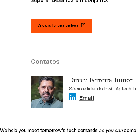
Assista ao vídeo
Contatos
Dirceu Ferreira Junior
Sócio e líder do PwC Agtech I
Email
We help you meet tomorrow’s tech demands
so you can
compe