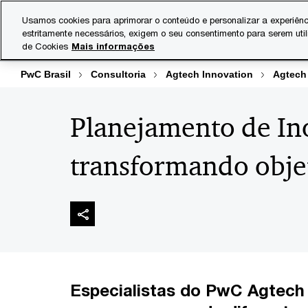
Skip
Skip
Usamos cookies para aprimorar o conteúdo e personalizar a experiênc
to
to
estritamente necessários, exigem o seu consentimento para serem uti
Indústrias
Serviços
content
footer
de Cookies
Mais informações
PwC Brasil
Consultoria
Agtech Innovation
Agtech
Planejamento de In
transformando obje
Especialistas do PwC Agtech