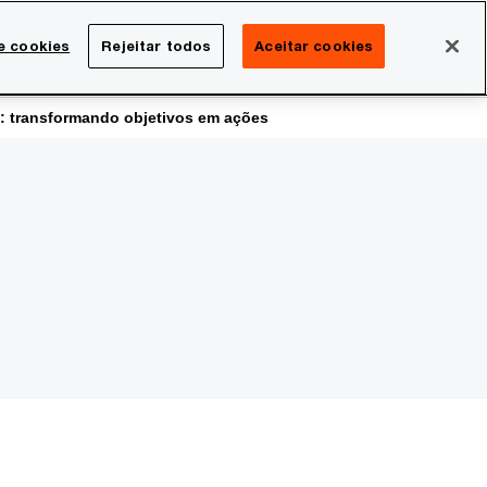
Brasil
e cookies
Rejeitar todos
Aceitar cookies
Search
rreira
Sala de imprensa
: transformando objetivos em ações