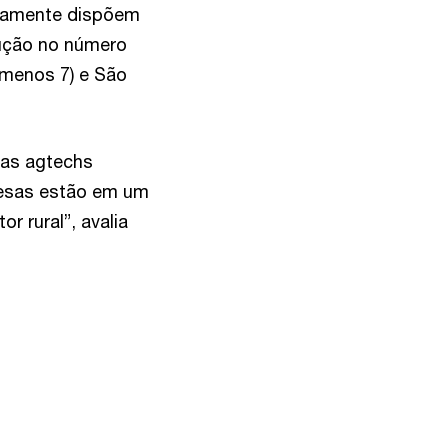
ivamente dispõem
ução no número
(menos 7) e São
das agtechs
resas estão em um
r rural”, avalia