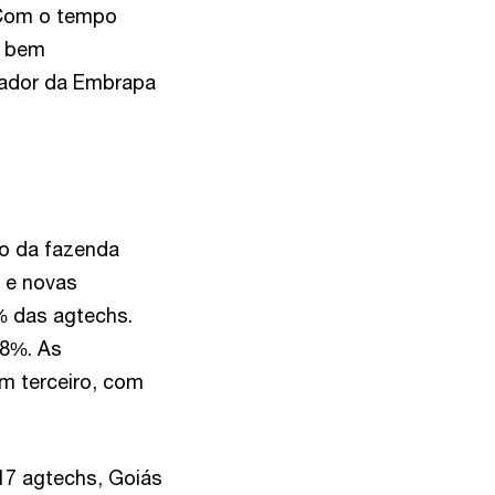
“Com o tempo
s bem
sador da Embrapa
o da fazenda
s e novas
% das agtechs.
 8%. As
m terceiro, com
7 agtechs, Goiás