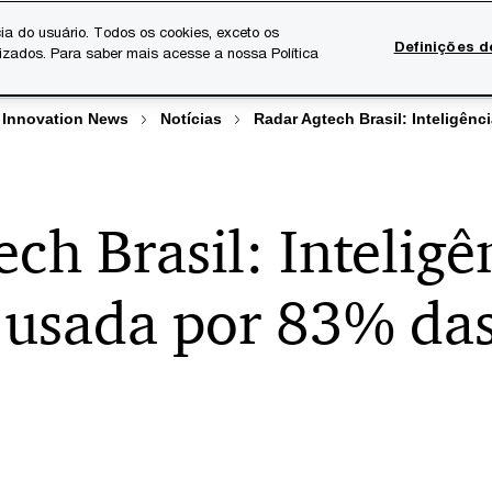
ia do usuário. Todos os cookies, exceto os
Definições d
lizados. Para saber mais acesse a nossa Política
Temas atuais
Serviços Digitais
Sobre a PwC
Ca
 Innovation News
Notícias
Radar Agtech Brasil: Inteligênc
ch Brasil: Inteligê
 é usada por 83% da