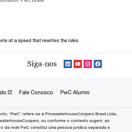
te at a speed that rewrites the rules
Siga-nos
ndo
Fale Conosco
PwC Alumni
to, “PwC” refere-se à PricewaterhouseCoopers Brasil Ltda.,
waterhouseCoopers, ou conforme o contexto sugerir, ao
ro da rede PwC constitui uma pessoa jurídica separada e