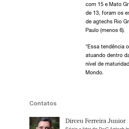
com 15 e Mato Gr
de 13, foram os 
de agtechs Rio Gr
Paulo (menos 6).
“Essa tendência 
atuando dentro da
nível de maturida
Mondo.
Contatos
Dirceu Ferreira Junior
Sócio e líder do PwC Agtech I