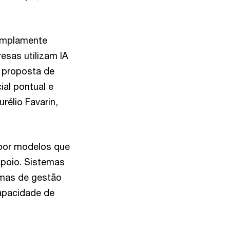
, amplamente
sas utilizam IA
 proposta de
ial pontual e
rélio Favarin,
 por modelos que
apoio. Sistemas
rmas de gestão
apacidade de