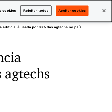
Brasil
e cookies
Rejeitar todos
Aceitar cookies
Search
rreira
Sala de imprensa
ia artificial é usada por 83% das agtechs no país
ncia
s agtechs