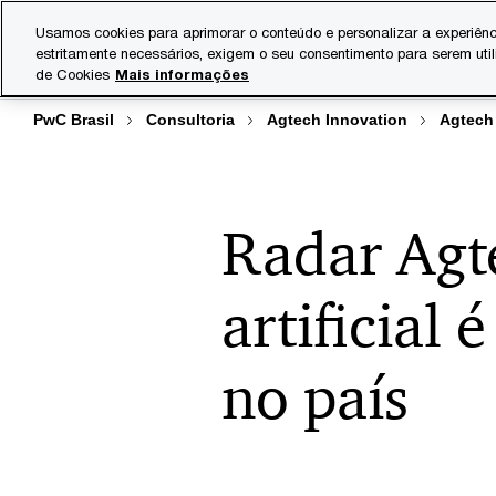
Skip
Skip
Usamos cookies para aprimorar o conteúdo e personalizar a experiênc
to
to
estritamente necessários, exigem o seu consentimento para serem uti
Indústrias
Serviços
content
footer
de Cookies
Mais informações
PwC Brasil
Consultoria
Agtech Innovation
Agtech
Radar Agte
artificial
no país