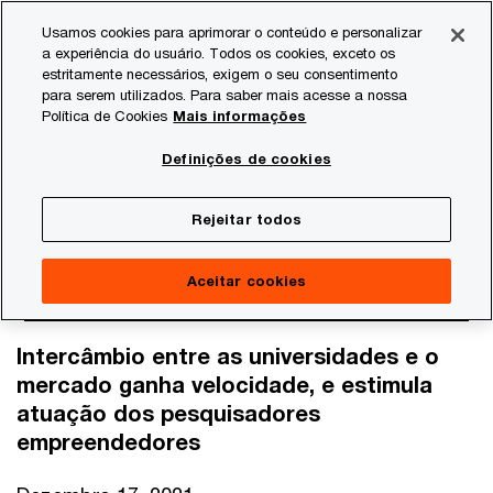
Skip
Skip
Usamos cookies para aprimorar o conteúdo e personalizar
to
to
a experiência do usuário. Todos os cookies, exceto os
content
footer
estritamente necessários, exigem o seu consentimento
PwC Brasil
Consultoria
Agtech Innovation
Agtech I
para serem utilizados. Para saber mais acesse a nossa
Política de Cookies
Mais informações
A inovação na Academia,
Definições de cookies
para além das startups
Rejeitar todos
Aceitar cookies
Intercâmbio entre as universidades e o
mercado ganha velocidade, e estimula
atuação dos pesquisadores
empreendedores