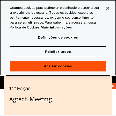
Skip
Skip
Usamos cookies para aprimorar o conteúdo e personalizar
to
to
a experiência do usuário. Todos os cookies, exceto os
content
footer
estritamente necessários, exigem o seu consentimento
PwC Brasil
Consultoria
Agtech Innovation
Eventos
para serem utilizados. Para saber mais acesse a nossa
Política de Cookies
Mais informações
Definições de cookies
Rejeitar todos
Aceitar cookies
11ª Edição
Agtech Meeting