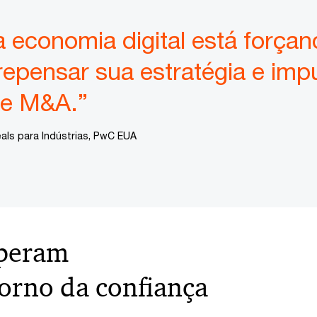
a economia digital está força
repensar sua estratégia e imp
de M&A.”
eals para Indústrias, PwC EUA
uperam
orno da confiança