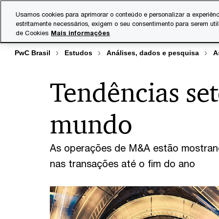
Skip
Skip
Usamos cookies para aprimorar o conteúdo e personalizar a experiênc
to
to
estritamente necessários, exigem o seu consentimento para serem uti
Indústrias
Serviços
content
footer
de Cookies
Mais informações
PwC Brasil
Estudos
Análises, dados e pesquisa
A
Tendências se
mundo
As operações de M&A estão mostrando
nas transações até o fim do ano