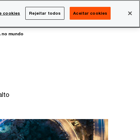
Brasil
e cookies
Rejeitar todos
Aceitar cookies
Search
rreira
Sala de imprensa
A no mundo
alto