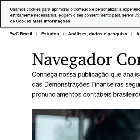
Skip
Skip
Usamos cookies para aprimorar o conteúdo e personalizar a experiênc
to
to
estritamente necessários, exigem o seu consentimento para serem uti
Indústrias
Serviços
content
footer
de Cookies
Mais informações
PwC Brasil
Estudos
Análises, dados e pesquisa
A
Navegador Con
Conheça nossa publicação que analis
das Demonstrações Financeiras segund
pronunciamentos contábeis brasileiro