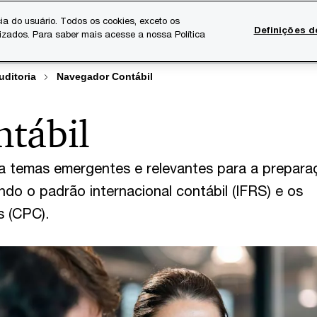
ia do usuário. Todos os cookies, exceto os
Definições d
lizados. Para saber mais acesse a nossa Política
Temas atuais
Serviços Digitais
Sobre a PwC
Ca
uditoria
Navegador Contábil
tábil
a temas emergentes e relevantes para a prepara
o o padrão internacional contábil (IFRS) e os
s (CPC).