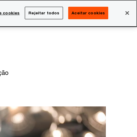
Brasil
e cookies
Rejeitar todos
Aceitar cookies
Search
rreira
Sala de imprensa
ção