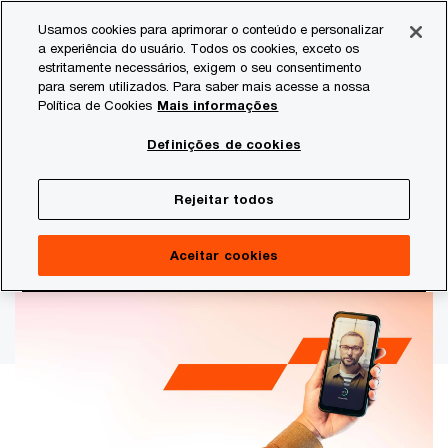
Skip
Skip
Usamos cookies para aprimorar o conteúdo e personalizar
to
to
a experiência do usuário. Todos os cookies, exceto os
content
footer
estritamente necessários, exigem o seu consentimento
PwC Brasil
Estudos
Análises, dados e pesquisa
Con
para serem utilizados. Para saber mais acesse a nossa
Política de Cookies
Mais informações
Ameaças cibernéticas: lições de
Definições de cookies
2024 para se posicionar
Rejeitar todos
estrategicamente
Aceitar cookies