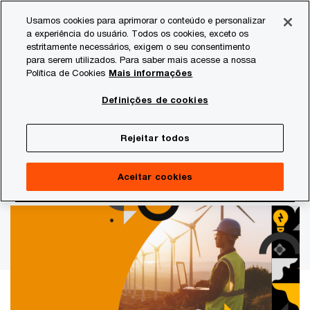
Skip
Skip
Usamos cookies para aprimorar o conteúdo e personalizar
to
to
a experiência do usuário. Todos os cookies, exceto os
content
footer
estritamente necessários, exigem o seu consentimento
PwC Brasil
Estudos
Estudos setoriais
Energia Elétri
para serem utilizados. Para saber mais acesse a nossa
Política de Cookies
Mais informações
Período-base 2023
Definições de cookies
Estudo sobre a carga de tributos
Rejeitar todos
e encargos do setor elétrico
brasileiro
Aceitar cookies