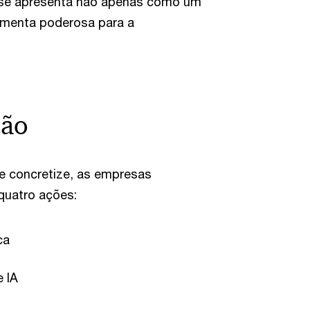
IA se apresenta não apenas como um
amenta poderosa para a
ção
se concretize, as empresas
quatro ações:
ca
 IA