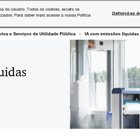
ia do usuário. Todos os cookies, exceto os
Definições d
lizados. Para saber mais acesse a nossa Política
Temas atuais
Serviços Digitais
Sobre a PwC
Ca
rica e Serviços de Utilidade Pública
IA com emissões líquidas 
uidas