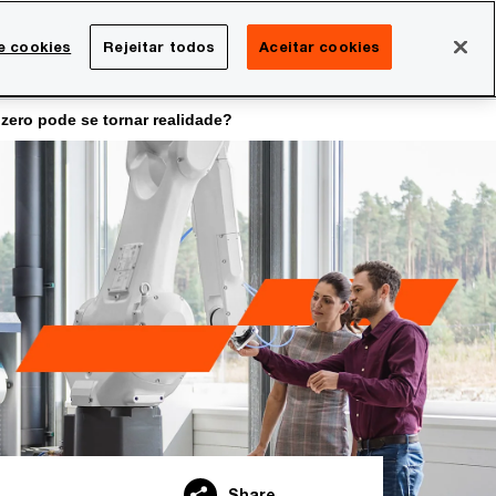
Brasil
e cookies
Rejeitar todos
Aceitar cookies
Search
rreira
Sala de imprensa
zero pode se tornar realidade?
Share