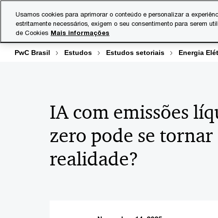
Skip
Skip
Usamos cookies para aprimorar o conteúdo e personalizar a experiênc
to
to
estritamente necessários, exigem o seu consentimento para serem uti
Indústrias
Serviços
content
footer
de Cookies
Mais informações
PwC Brasil
Estudos
Estudos setoriais
Energia Elét
IA com emissões líq
zero pode se tornar
realidade?