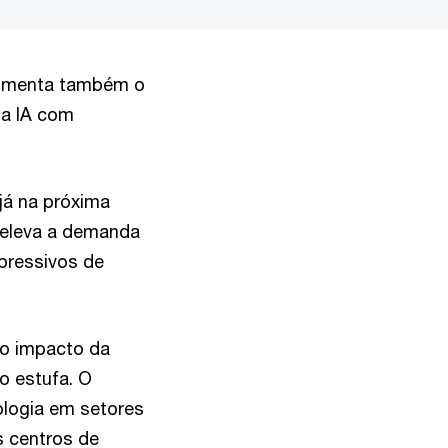
 aumenta também o
ma IA com
já na próxima
 eleva a demanda
pressivos de
o impacto da
o estufa. O
ologia em setores
s centros de