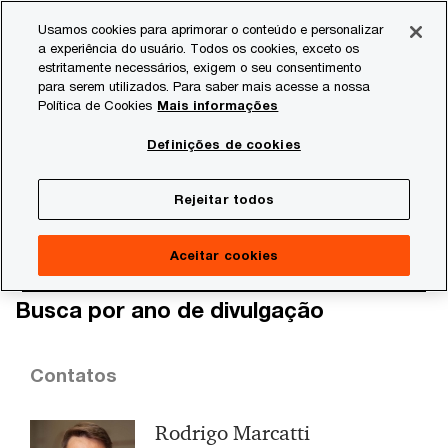
Skip
Skip
Usamos cookies para aprimorar o conteúdo e personalizar
to
to
a experiência do usuário. Todos os cookies, exceto os
content
footer
estritamente necessários, exigem o seu consentimento
PwC Brasil
Estudos
Estudos setoriais
Startups e in
para serem utilizados. Para saber mais acesse a nossa
Política de Cookies
Mais informações
Startups e investidores
Definições de cookies
Rejeitar todos
Aceitar cookies
Busca por ano de divulgação
Contatos
Rodrigo Marcatti