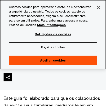
Skip
Skip
Usamos cookies para aprimorar o conteúdo e personalizar
to
to
a experiência do usuário. Todos os cookies, exceto os
content
footer
estritamente necessários, exigem o seu consentimento
PwC Brasil
Quem Somos
Independência pessoal para fa
para serem utilizados. Para saber mais acesse a nossa
Política de Cookies
Mais informações
Independência –
Definições de cookies
Assuntos de Família
Rejeitar todos
#ThinkCheckpoint
Aceitar cookies
Este guia foi elaborado para que os colaborados
da PwC e seus familiares imediatos leiam em