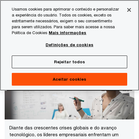
Skip
Skip
Usamos cookies para aprimorar o conteúdo e personalizar
to
to
a experiência do usuário. Todos os cookies, exceto os
content
footer
estritamente necessários, exigem o seu consentimento
PwC Brasil
Temas atuais
PwC Debate
PwC Debate | F
para serem utilizados. Para saber mais acesse a nossa
Política de Cookies
Mais informações
PwC Debate | Força de trabalho
Definições de cookies
Reinventar para sobreviver – Como engajar a força
de trabalho
Rejeitar todos
Aceitar cookies
Diante das crescentes crises globais e do avanço
tecnológico, os líderes empresariais enfrentam um