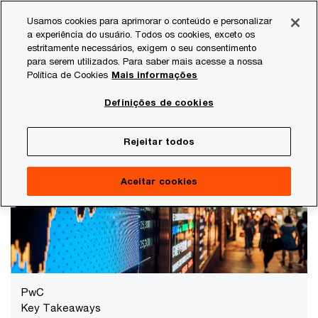
Skip
Skip
Usamos cookies para aprimorar o conteúdo e personalizar
to
to
a experiência do usuário. Todos os cookies, exceto os
content
footer
estritamente necessários, exigem o seu consentimento
PwC Brasil
Temas atuais
PwC Debate
Key Takeaways 
para serem utilizados. Para saber mais acesse a nossa
Política de Cookies
Mais informações
Key Takeaways | Reforma Tributária
Definições de cookies
Webcast Reforma Tributária e o Setor de Saúde
realizado em 27 de agosto de 2020
Rejeitar todos
Aceitar cookies
PwC
Key Takeaways