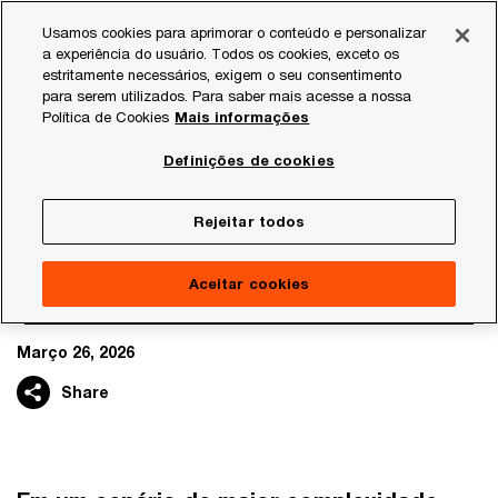
Skip
Skip
Usamos cookies para aprimorar o conteúdo e personalizar
to
to
a experiência do usuário. Todos os cookies, exceto os
content
footer
estritamente necessários, exigem o seu consentimento
PwC Brasil
Consultoria
Agtech Innovation
Agtech I
para serem utilizados. Para saber mais acesse a nossa
Política de Cookies
Mais informações
Definições de cookies
Acertar no timing virou o
principal desafio da gestão
Rejeitar todos
financeira no agro
Aceitar cookies
Março 26, 2026
Share