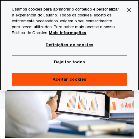
Skip
Skip
Usamos cookies para aprimorar o conteúdo e personalizar
to
to
a experiência do usuário. Todos os cookies, exceto os
content
footer
estritamente necessários, exigem o seu consentimento
PwC Brasil
Estudos
Preocupações dos CEOS
29ª C
para serem utilizados. Para saber mais acesse a nossa
Política de Cookies
Mais informações
29ª CEO Survey
Definições de cookies
Destaques da indústria de
Rejeitar todos
serviços financeiros no Brasil
Aceitar cookies