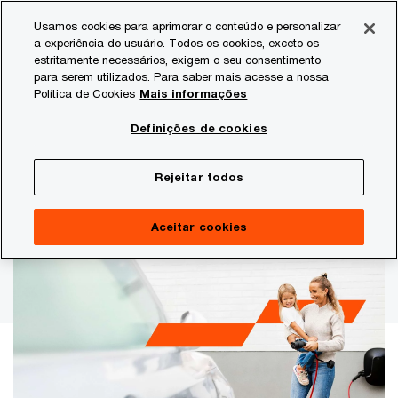
Skip
Skip
Usamos cookies para aprimorar o conteúdo e personalizar
to
to
a experiência do usuário. Todos os cookies, exceto os
content
footer
estritamente necessários, exigem o seu consentimento
PwC Brasil
Estudos
Estudos setoriais
Mineração e s
para serem utilizados. Para saber mais acesse a nossa
Política de Cookies
Mais informações
Brasil na era dos minerais
Definições de cookies
críticos: uma nova ordem
Rejeitar todos
energética
Aceitar cookies