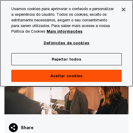
Skip
Skip
Usamos cookies para aprimorar o conteúdo e personalizar
to
to
a experiência do usuário. Todos os cookies, exceto os
content
footer
estritamente necessários, exigem o seu consentimento
PwC Brasil
Indústrias e setores de atividade
Serviços F
para serem utilizados. Para saber mais acesse a nossa
Política de Cookies
Mais informações
Instrumentos financeiros
Definições de cookies
Entenda as principais mudanças introduzidas pela
nova norma IFRS 9 – instrumentos financeiros
Rejeitar todos
Aceitar cookies
Share