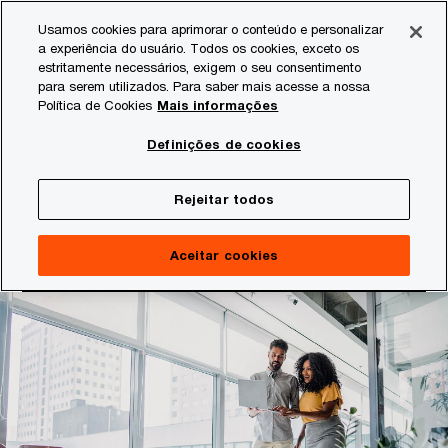
Skip
Skip
Usamos cookies para aprimorar o conteúdo e personalizar
to
to
a experiência do usuário. Todos os cookies, exceto os
content
footer
estritamente necessários, exigem o seu consentimento
PwC
para serem utilizados. Para saber mais acesse a nossa
Barômetro de Empregos de IA 2026
Brasil
Política de Cookies
Mais informações
Compreenda como a IA está abrindo um mercado de
Definições de cookies
trabalho de duas vias
Rejeitar todos
Saiba mais
Aceitar cookies