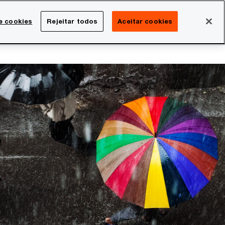
Brasil
e cookies
Rejeitar todos
Aceitar cookies
Search
rreira
Sala de imprensa