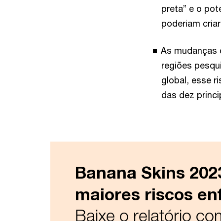
preta” e o pot
poderiam criar
As mudanças c
regiões pesqui
global, esse r
das dez princ
Banana Skins 2023
maiores riscos en
Baixe o relatório co