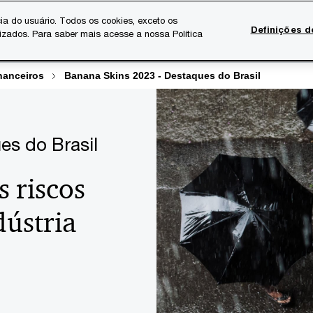
ia do usuário. Todos os cookies, exceto os
Definições d
lizados. Para saber mais acesse a nossa Política
Temas atuais
Serviços Digitais
Sobre a PwC
Ca
nanceiros
Banana Skins 2023 - Destaques do Brasil
es do Brasil
s riscos
dústria