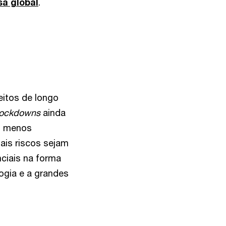
sa global
.
eitos de longo
lockdowns
ainda
am menos
ais riscos sejam
ciais na forma
ogia e a grandes