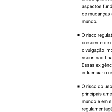
aspectos fund
de mudanças a
mundo.
O risco regula
crescente de 
divulgação im
riscos não fin
Essas exigênc
influenciar o r
O risco do uso 
principais ame
mundo e em se
regulamentação