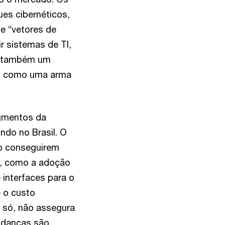
ues cibernéticos,
e “vetores de
r sistemas de TI,
Há também um
ial como uma arma
egmentos da
ndo no Brasil. O
ão conseguirem
l, como a adoção
 interfaces para o
é o custo
i só, não assegura
udanças são