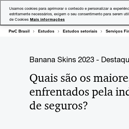
Skip
Skip
Usamos cookies para aprimorar o conteúdo e personalizar a experiênc
to
to
estritamente necessários, exigem o seu consentimento para serem uti
Indústrias
Serviços
content
footer
de Cookies
Mais informações
PwC Brasil
Estudos
Estudos setoriais
Serviços Fi
Banana Skins 2023 - Destaqu
Quais são os maiore
enfrentados pela in
de seguros?