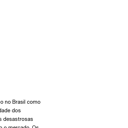
to no Brasil como
dade dos
as desastrosas
do o mercado. Os