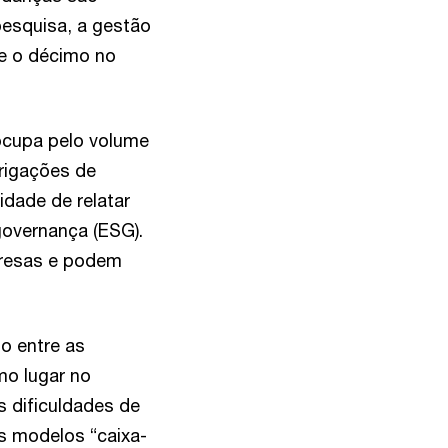
esquisa, a gestão
 e o décimo no
eocupa pelo volume
rigações de
dade de relatar
governança (ESG).
presas e podem
do entre as
mo lugar no
s dificuldades de
os modelos “caixa-