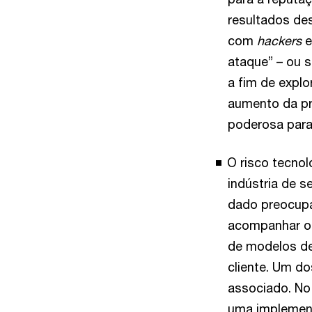
resultados des
com
hackers
e
ataque” – ou 
a fim de expl
aumento da pr
poderosa para
O risco tecnol
indústria de s
dado preocupa
acompanhar os
de modelos de 
cliente. Um do
associado. No
uma implement