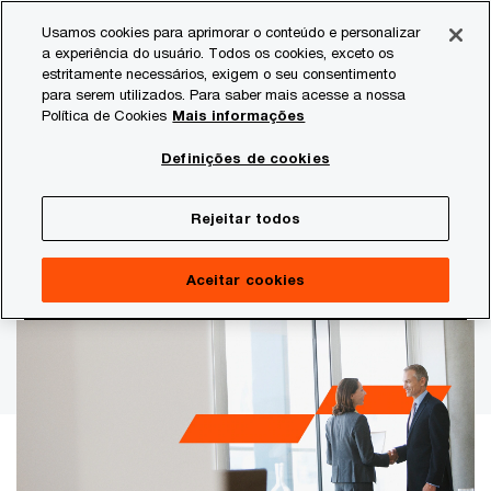
Skip
Skip
Usamos cookies para aprimorar o conteúdo e personalizar
to
to
a experiência do usuário. Todos os cookies, exceto os
content
footer
estritamente necessários, exigem o seu consentimento
PwC Brasil
Estudos
Estudos setoriais
Serviços Fina
para serem utilizados. Para saber mais acesse a nossa
Política de Cookies
Mais informações
Como a implementação da nova legislação
Definições de cookies
promete transformar o mercado segurador
Reinvenção à vista: adequação à
Rejeitar todos
Lei nº 15.040
Aceitar cookies